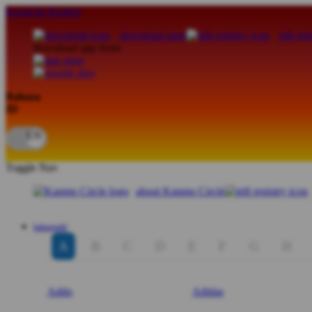
lewati ke Konten
download apps
gift reg
download app from:
Bahasa
ID
Toggle Nav
about Kanmo Circle
bahagia4d
A
B
C
D
E
F
G
H
Addo
Adidas