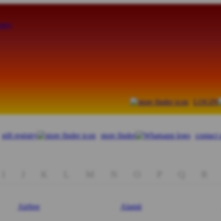
istry
LOGIN
gift registry
store finder
contact 
I
J
K
L
M
N
O
P
Q
R
Airfree
Alamii