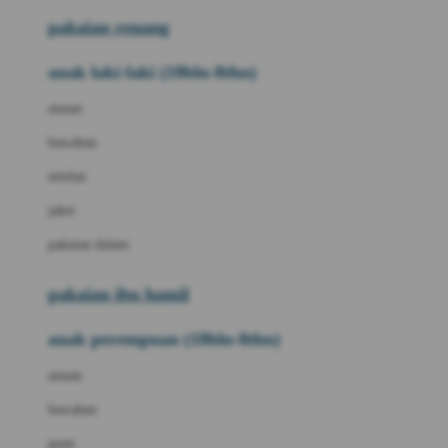
pakaian renang
anak laki-laki (18bln-8thn)
atasan
bawahan
setelan
jaket
pakaian dalam
pakaian ibu hamil
anak perempuan (18bln-8thn)
atasan
bawahan
gaun