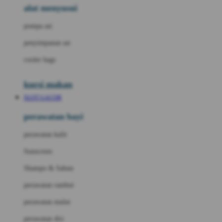
alat menyusui
pompa asi
penyimpanan asi
cooler bags
kursi makan
SLOT GACOR
perawatan bayi
perawatan kulit
Sunscreen
Shampo & Sabun
perawatan rambut
perawatan mulut
perawatan diri