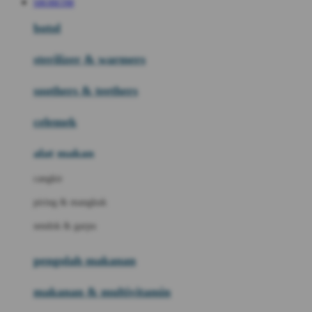
SBOBET88
botol
sterilizer & warmers
soothers & teethers
celemek
alat makan
cangkir
piring & mangkuk
sendok & garpu
pengolah makanan
makanan & multivitamin