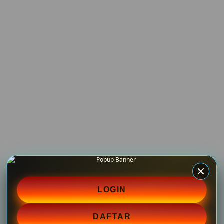
LOGIN
DAFTAR