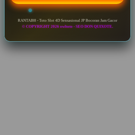
RANTAI88 - Toto Slot 4D Sensasional JP Bocoran Jam Gacor
© COPYRIGHT 2026 owltoto - SEO DON QUIXOTE.