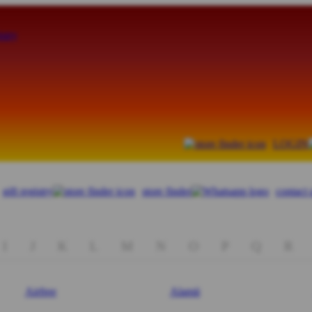
istry
LOGIN
gift registry
store finder
contact 
I
J
K
L
M
N
O
P
Q
R
Airfree
Alamii