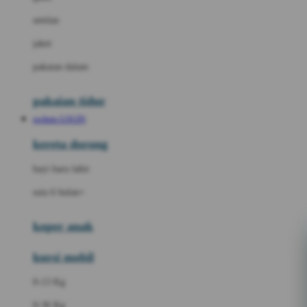
setelan
jaket
pakaian dalam
pakaian tidur
owltoto LOGIN
kereta dorong
bayi baru lahir
usia 6 bulan+
koper anak
kursi mobil
0-13 Kg
0-36 Kg