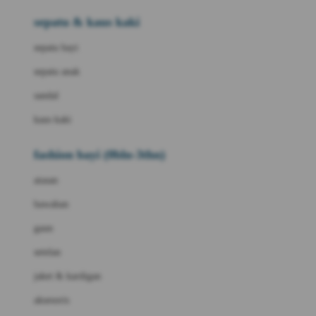
sepatu & kaus kaki
sepatu bayi
sepatu anak
sandal
kaus kaki
fashion bayi (0bln-3thn)
atasan
bawahan
gaun
setelan
jaket & kardigan
aksesoris