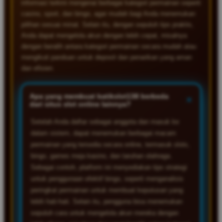
informasi terkini mengenai berbagai kategori permainan seperti
casino, sport, dan bingo, agar mudah bagi Anda menemukan
pilihan sesuai minat. Selain itu, dengan sepuluh tips praktis,
Anda dapat mengelola akun dengan lebih cepat, misalnya
dengan beralih antara kategori permainan secara mudah atau
mengikuti panduan untuk deposit dan penarikan yang aman
dan efisien.
Apa yang membuat batikslot138 berbeda
+
dari situs slot online lainnya?
Setelah Anda daftar sebagai anggota dan masuk ke
dalam sistem, dapat menemukan berbagai macam
permainan yang tersedia secara online, termasuk slots,
bingo, games meja kasino, dan taruhan olahraga.
Sebagai contoh, platform ini menyediakan tips strategi
untuk penggunaan efektif bingo, seperti menganalisis
peringkat permainan untuk membuat keputusan yang
lebih hati-hati. Selain itu, pengguna bisa menemukan
sepuluh cara untuk mengelola akun mereka dengan