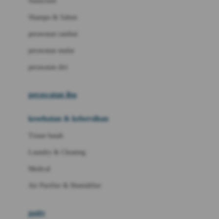
Sunscreen
London Taxi
Shampo & Sabun
Love To Dream
perawatan rambut
perawatan mulut
M
perawatan diri
Magformers
Mama's Choice
perawatan ibu
Mamas&Papas
kesehatan & kebersihan
Mamaway
Tissue basah
Maxi Cosi
Laundry & Cleaning
Megabloks
Medical
Micro
Air Purifier & Humidifier
MiDeer
Mimi & Lula
potty