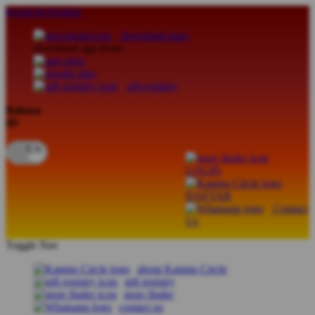
lewati ke Konten
download apps
download app from:
gift registry
Bahasa
ID
LOGIN
DAFTAR
Contact
Us
Toggle Nav
about Kanmo Circle
gift registry
store finder
contact us