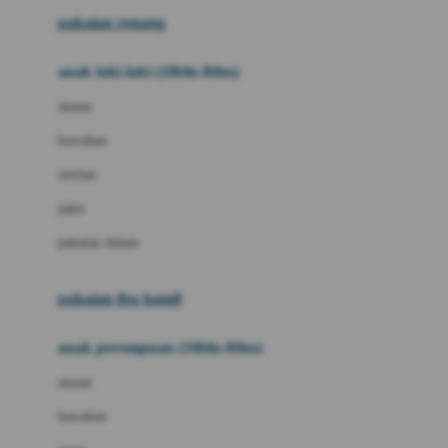
Buggygear
pakaian renang
Bumkins
anak laki-laki (18bln-8thn)
C
atasan
Cetaphil
bawahan
Chicco
setelan
Childlife
jaket
Clevamama
pakaian dalam
Cocolatte
Cottonseeds
pakaian ibu hamil
Cozy N Safe
anak perempuan (18bln-8thn)
Crane
atasan
Cybex
bawahan
D