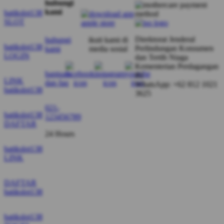
Back to top
batikslot138
butuh
unduh aplikasi
we accept
bantuan?
batikslot138
hubungi
kami
batikslot138
SLOT
Direktorat Jenderal
hubungi
ikuti kami di
batikslot138
Perlindungan Konsumen
kami
media sosial
LOGIN
dan Tertib Niaga
Kementerian Perdagangan
bantuan
RI
LINK
dan faq
WhatsApp: +62 812 1021
batikslot138
3625
021-
batikslot138
123456789
DAFTAR
24 Hours
batikslot138
LINK