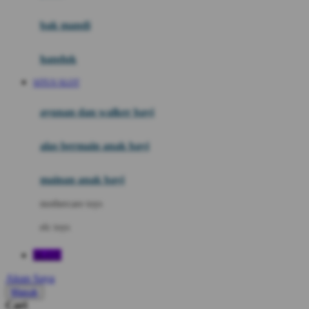
Mini Monkey
Moby
bak mandi
Momami
handuk
Mothercare
SITUS SLOT
Mustela
ayunan dan walker bayi
My Buddy Tag
My K
alas bermain anak bayi
N
mainan anak bayi
Naif
mothercare toys
Nike
elc toys
Nordic Natural
SLOT
Nuby
Akun Saya
Nuna
Masuk
Cari