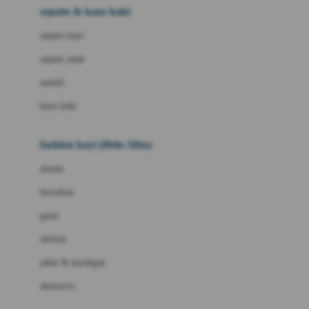
Beauty Barn
sepatu & kaus kaki
Bio Oil
sepatu bayi
Biolane
sepatu anak
Bite Fighters
sandal
Bizzi Growin
kaus kaki
Blackmores
fashion bayi (0bln-3thn)
Blooming Marvellous
atasan
Bonnels
bawahan
Bravado
gaun
Bruder
setelan
Brush Baby
jaket & kardigan
Buds Organics
aksesoris
Bugaboo