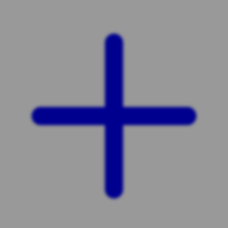
X
Xootz
Y
Yamatoya
Z
Zaxy
Zoggs
0-9
4Moms
59S