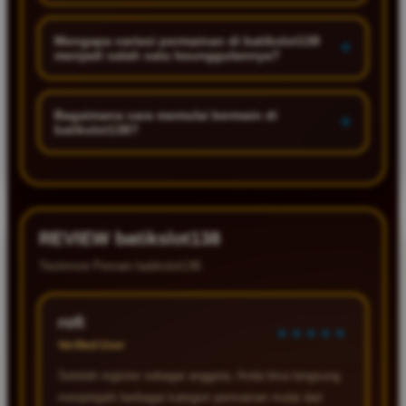
yang seru. Platform ini menyediakan tips navigasi
Setelah mendaftar sebagai anggota platform, Anda
praktis untuk beralih antar kategori dengan mudah,
dapat mencoba berbagai macam permainan, seperti
Mengapa variasi permainan di batikslot138
termasuk permainan meja klasik favorit banyak pemain.
+
menjadi salah satu keunggulannya?
slot digital, bingo, kasino meja, atau taruhan olahraga.
Manajemen akun menjadi lebih simpel berkat fitur
Platform ini menawarkan tips dan strategi untuk
deposit dan penarikan cepat yang memudahkan
Setelah daftar akun, anda dapat menggunakan tips
membantu Anda memaksimalkan pengalaman,
transaksi kapan saja. Jangan lewatkan pembaruan
untuk menavigasi berbagai game, misalnya memilih
Bagaimana cara memulai bermain di
misalnya, untuk memilih permainan casino yang
+
permainan terbaru agar kamu selalu mendapatkan
batikslot138?
slot dengan poin tinggi atau mempelajari strategi
memberikan poin tinggi atau menganalisa peringkat
pengalaman seru dan poin tinggi di setiap sesi bermain.
taruhan olahraga di kategori sports betting. Platform ini
permainan dalam taruhan olahraga. Selain itu, terdapat
Setelah kamu mendaftar, kamu bisa menggunakan tips
menawarkan tips untuk mengelola akun dengan efektif,
panduan tentang cara beralih cepat antara berbagai
untuk menavigasi berbagai macam permainan seperti
seperti beralih cepat dari permainan kasino ke aktivitas
kategori permainan, seperti permainan kasino dan
slot, kasino meja, bingo, dan sports betting. Misalnya,
olahraga atau mengikuti update terbaru tentang
aktivitas olahraga. Untuk pengalaman yang lebih lancar,
kamu bisa memilih game yang menawarkan poin tinggi
permainan baru. Selain itu, anda bisa memanfaatkan
REVIEW batikslot138
platform ini juga menyediakan tips manajemen akun,
atau melihat peringkat permainan untuk membuat
tips deposit dan withdrawal yang lebih cepat untuk
membantu Anda melacak aktivitas permainan dan
Testimoni Pemain batikslot138.
keputusan yang lebih tepat di olahraga virtual. Platform
kemudahan kamu dalam bermain. Untuk pengalaman
mengelola poin. Sebagai anggota, Anda juga dapat
ini juga menyediakan strategi untuk penggunaan efektif
optimal, ikuti tips dan strategi platform ini, misalnya
mengikuti pembaharuan permainan terbaru atau belajar
bingo dan taruhan olahraga, seperti menganalisis
dengan memeriksa peringkat game sebelum bertaruh
tips dalam deposit dan penarikan dana secara lebih
dina
peluang pertandingan atau menggunakan fitur live chat
atau menavigasi kategori dengan mudah.
mudah dan cepat. Dengan berbagai fitur dan panduan
untuk dukungan langsung. Untuk memaksimalkan
Verified User
pengguna yang tersedia, platform ini memberikan cara
pengalamanmu, kamu bisa mempelajari cara mudah
untuk menikmati beragam jenis permainan secara
mengelola akunmu dengan cepat beralih antar kategori