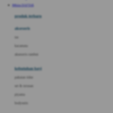
Awan
988slot DAFTAR
Azetabio
produk terbaru
B
aksesoris
Baabaasheepz
tas
Babiators
kacamata
Baby Dove
aksesoris rambut
Baby Jogger
Baby Rovega
kebutuhan bayi
Babybee
pakaian tidur
Banana Boat
set & terusan
Banz
piyama
Barbie
bodysuits
Beaba