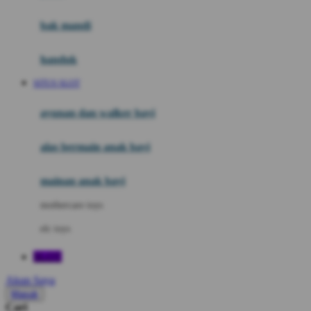
Mini Monkey
Moby
bak mandi
Momami
handuk
Mothercare
SITUS SLOT
Mustela
ayunan dan walker bayi
My Buddy Tag
My K
alas bermain anak bayi
N
mainan anak bayi
Naif
mothercare toys
Nike
elc toys
Nordic Natural
SLOT
Nuby
Akun Saya
Nuna
Masuk
Cari