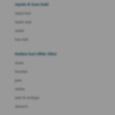
Beauty Barn
sepatu & kaus kaki
Bio Oil
sepatu bayi
Biolane
sepatu anak
Bite Fighters
sandal
Bizzi Growin
kaus kaki
Blackmores
fashion bayi (0bln-3thn)
Blooming Marvellous
atasan
Bonnels
bawahan
Bravado
gaun
Bruder
setelan
Brush Baby
jaket & kardigan
Buds Organics
aksesoris
Bugaboo