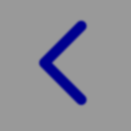
Squishmallows
Starbooks
Stick-O
Stokke
Sudocrem
Sumimo
Sunnylife
Sun-Staches
Swimava
T
Tommee Tippee
Trunki
Tutti Bambini