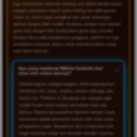
juga memberikan informasi tentang cara efektif beralih antara
kategori permainan seperti sports betting dan table games.
Selain itu, kamu dapat mengikuti tips untuk menavigasi
aplikasi dengan lebih mudah; misalnya, pelajari cara mencari
game baru dengan filter berdasarkan genre atau provider.
Dengan fokus pada pengalaman pengguna, platform ini siap
memberimu petunjuk praktis untuk memaksimalkan setiap
saat dalam bermain.
Apa yang membuat 988slot berbeda dari
+
situs slot online lainnya?
Setelah register sebagai anggota, Anda langsung bisa
menikmati slot, bingo, roulette, taruhan olahraga, dan
kasino live. Platform ini dilengkapi tips navigasi agar
mudah beralih antar kategori permainan meja atau
lainnya. Deposit dan penarikan diproses dengan cepat,
sementara update permainan terbaru rutin hadir untuk
pengalaman segar. Manajemen akun simpel plus poin
tinggi membuat setiap sesi bermain semakin nyaman.