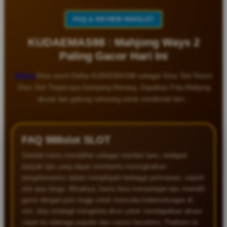
FAQ & REVIEW 988SLOT
KUDAEMAS88 : Mahjong Ways 2
Paling Gacor Hari Ini
988slot
Situs resmi Daftar KUDAEMAS88 sebagai Situs Slot Resmi
Situs Slot Terpercaya Gampang Menang. Dapatkan Pola Mahjong
akurat dan gabung sekarang untuk menikmati ben...
FAQ 988slot SLOT
Setelah kamu mendaftar sebagai member baru, terdapat
banyak tips yang dapat membantu meningkatkan
pengalamanmu dalam menjelajahi berbagai permainan, seperti
slot atau bingo. Misalnya, kamu bisa mempelajari tips memilih
game dengan poin tinggi untuk mencoba keberuntungan di
slot, atau strategil mengelola akun untuk mendapatkan akses
cepat ke olahraga populer dan casino favoritmu. Platform ini