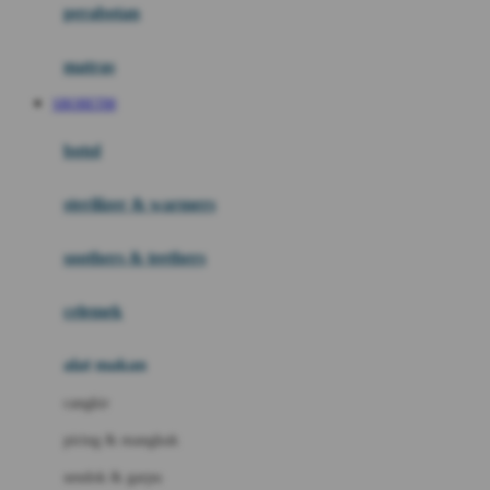
perabotan
Happy Tummy
Hauck
matras
Havaianas
SBOBET88
Hegen
botol
Hot Wheels
sterilizer & warmers
Hybrid
soothers & teethers
I
Inlacta DHA
celemek
Interlac
alat makan
Ivenet
cangkir
J
piring & mangkuk
Jack N Jill
sendok & garpu