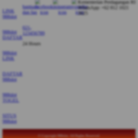
LOGIN
Tertib Niaga
Kementerian Perdagangan RI
bantuan
WhatsApp: +62 812 1021
LINK
dan faq
3625
988slot
021-
988slot
123456789
DAFTAR
24 Hours
988slot
LINK
DAFTAR
988slot
988slot
TOGEL
SITUS
988slot