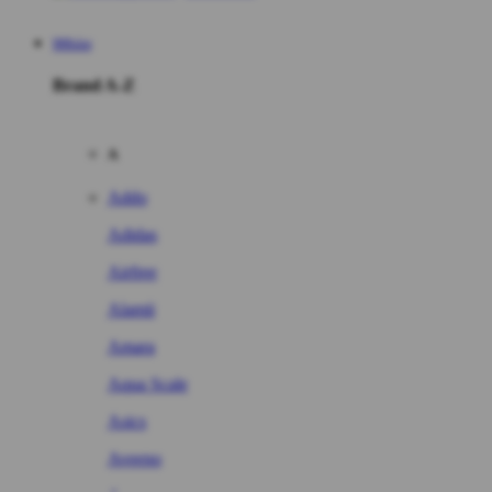
988slot
Brand A-Z
A
Addo
Adidas
Airfree
Alamii
Amara
Aqua Scale
Asics
Aveeno