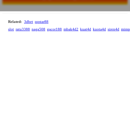
© Copyright 988slot. All Rights Reserved.
Related:
3dbet
qqstar88
slot
ratu3388
naga508
gacor188
mbak4d2
kuat4d
kuota4d
siren4d
mimp