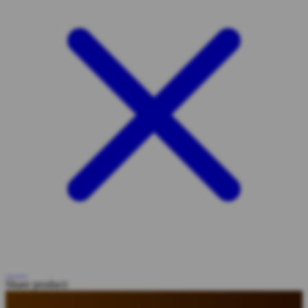
Share product: