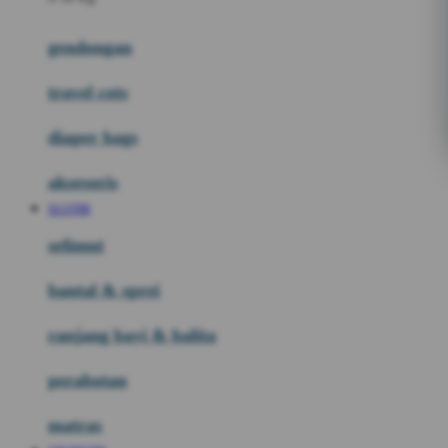
gendongan
travel cots
diaper bags
aksesoris
SLOT88
selimut
bantal & sprei
ranjang bayi & balita
perabotan
matras