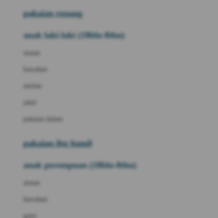
pakaian renang
anak laki-laki (18bln-8thn)
atasan
bawahan
setelan
jaket
pakaian dalam
pakaian ibu hamil
anak perempuan (18bln-8thn)
atasan
bawahan
gaun