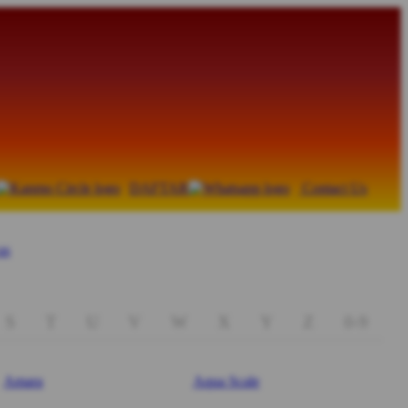
DAFTAR
Contact Us
us
S
T
U
V
W
X
Y
Z
0-9
Amara
Aqua Scale