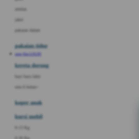
setelan
jaket
pakaian dalam
pakaian tidur
seng Slot LOGIN
kereta dorong
bayi baru lahir
usia 6 bulan+
koper anak
kursi mobil
0-13 Kg
0-36 Kg