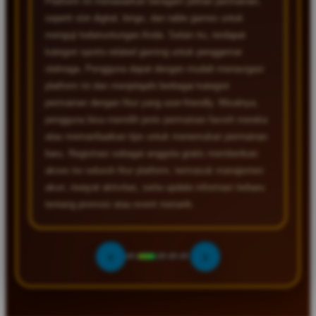
dan permainan yang tersedia secara bebas atau gratis
di sini.
‹
›