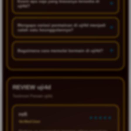
Event apa saja yang biasanya tersedia di
+
uji4d?
permainan online, misalnya mencoba tips memilih
mesin slot yang menawarkan poin tinggi atau
Sebagai anggota baru, selamat datang di dunia
mempelajari strategi dalam permainan meja kasino.
perjudian digital! Untuk memaksimalkan pengalaman
Mengapa variasi permainan di uji4d menjadi
Platform ini menyediakan informasi terkini mengenai
+
salah satu keunggulannya?
Anda, ada beberapa tips dan strategi yang bisa
jenis permainan seperti bingo dan olahraga, bahkan
diterapkan. Misalnya, cobalah browsing kategori
termasuk tips analisis peringkat agar pengambilan
Platform ini menyediakan beragam permainan online,
permainan dan temukan yang paling menarik. Selain
keputusan lebih pintar. Selain itu, pengguna dapat
seperti slot digital, bingo, game meja, dan taruhan
+
itu, pahami cara mengelola akun Anda dengan baik,
Bagaimana cara memulai bermain di uji4d?
mendalami sepuluh tips untuk mengelola akun dengan
olahraga. Setelah kamu mendaftar, kamu bisa
mulai dari pendaftaran hingga penarikan dana, agar
baik, mulai dari beralih cepat antara kategori permainan
menggunakan tips untuk menavigasi berbagai kategori
Setelah daftar sebagai anggota, kamu langsung bisa
prosesnya cepat dan aman. Pengguna juga dapat
kasino dan olahraga hingga panduan keamanan
permainan dan meningkatkan pengalamanmu.
menjelajahi berbagai hiburan mulai dari slot, bingo,
memanfaatkan fitur pencarian untuk menemukan
platform. In addition, users can refer to a guide for
Misalnya, kamu bisa memilih permainan slot dengan
roulette, taruhan olahraga, hingga kasino live dan
permainan tertentu, seperti kasino online atau taruhan
deposit and withdrawal methods that prioritize security
poin tinggi atau mencari tahu strategi dalam bermain
permainan meja. Platform ini dilengkapi tips navigasi
olahraga yang lebih spesifik. Ingatlah untuk selalu
REVIEW uji4d
and fast transactions. Platform ini juga menawarkan
taruhan olahraga berdasarkan peringkat yang tertera.
agar kamu mudah beralih antar kategori permainan
update informasi terbaru mengenai platform ini karena
strategi untuk penggunaan mobile dan desktop, seperti
Untuk mengelola akunmu dengan efektif, platform ini
Testimoni Pemain uji4d.
sesuai keinginan. Manajemen akun yang terintegrasi
terkadang ada promosi menarik atau tambahan
cara memaksimalkan fitur account untuk melacak
juga memberikan sepuluh tips praktis tentang cara
memudahkan proses deposit dan penarikan cepat
permainan baru.
permainan dan poin yang terkumpul.
beralih cepat antara kategori permainan, termasuk
kapan pun dibutuhkan. Selalu pantau update
casino dan olahraga, serta panduan untuk deposit dan
dina
pembaruan permainan terbaru agar tidak ketinggalan
penarikan yang aman dan cepat. Selain itu, coba ikuti
fitur menarik. Raih pengalaman bermain optimal dan
Verified User
tips update terbaru untuk memanfaatkan fitur-fitur baru
kumpulkan poin tinggi setiap harinya dengan mudah.