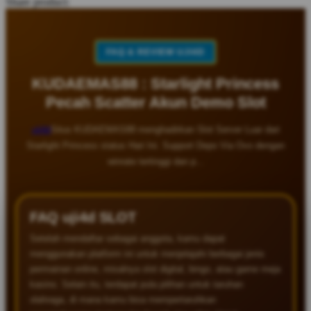
Share product:
FAQ & REVIEW UJI4D
KUDAEMAS88 : Starlight Princess
Pecah Scatter Akun Demo Slot
uji4d
Situs KUDAEMAS88 menghadirkan Slot Server Luar dari
Starlight Princess status Hari Ini. Support Depo Via Ovo dengan
winrate tertinggi dan p...
FAQ uji4d SLOT
Setelah mendaftar sebagai anggota, kamu dapat
menggunakan platform ini untuk menjelajahi berbagai jenis
permainan online, misalnya slot digital, bingo, atau game meja
kasino. Selain itu, terdapat pula pilihan untuk taruhan
olahraga, di mana kamu bisa mempertaruhkan