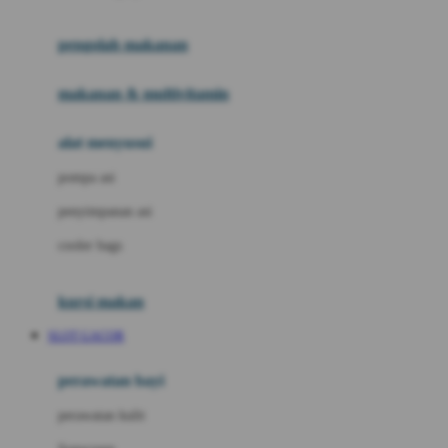
Joie
pengolah makanan
Joolz
Jujube
makanan & multivitamin
K
alat menyusui
Kiddycuts
pompa asi
Kumon
penyimpanan asi
L
cooler bags
Leapfrog
kursi makan
Leclerc
SLOT GACOR
Lee Vierra
Lillebaby
perawatan bayi
Little Bird Told Me
perawatan kulit
Little Miss Janis