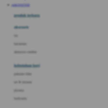
Awan
uji4d DAFTAR
Azetabio
produk terbaru
B
aksesoris
Baabaasheepz
tas
Babiators
kacamata
Baby Dove
aksesoris rambut
Baby Jogger
Baby Rovega
kebutuhan bayi
Babybee
pakaian tidur
Banana Boat
set & terusan
Banz
piyama
Barbie
bodysuits
Beaba