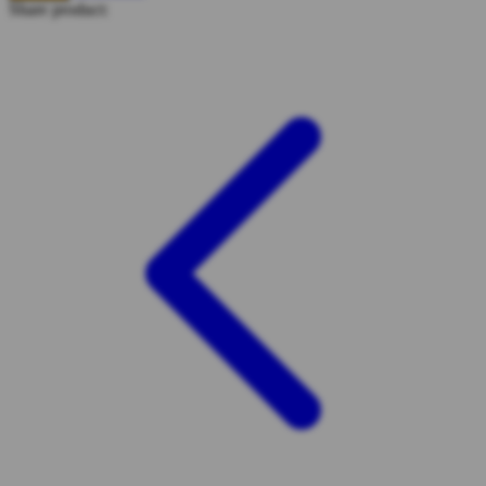
Share product:
Squishmallows
Starbooks
Stick-O
Stokke
Sudocrem
Sumimo
Sunnylife
Sun-Staches
Swimava
T
Tommee Tippee
Trunki
Tutti Bambini