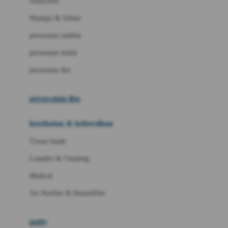
Sunscreen
London Taxi
Shampo & Sabun
Love To Dream
perawatan rambut
perawatan mulut
M
perawatan diri
Magformers
Mama's Choice
perawatan ibu
Mamas&Papas
kesehatan & kebersihan
Mamaway
Tissue basah
Maxi Cosi
Laundry & Cleaning
Megabloks
Medical
Micro
Air Purifier & Humidifier
MiDeer
Mimi & Lula
potty