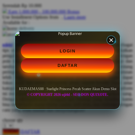
Serendah
Rp 10.000
Q
Earn
1.000.000
-
100.000.000
Bonus
Use Installment Options from
.
Laarn more
QV Baby
Available for :
home delivery
store pickup
R
uji4d
Setelah kamu mendaftar, kamu bisa menggunakan berbagai
Real Shades
tips untuk menjelajahi dunia online casino ini dan meningkatkan
LOGIN
pengalamanmu. Misalnya, coba pelajari cara memilih game dengan
Red Castle
poin tinggi atau pahami strategi efektif dalam bermain bingo dan
DAFTAR
taruhan olahraga. Platform ini menyediakan informasi tentang
Ribbon Madness
peringkat permainan yang bisa membantumu membuat keputusan
lebih bijak. Untuk memaksimalkan pengalamanmu, kamu dapat
S
fokus pada tips untuk mengelola akun, seperti beralih cepat antar
kategori permainan kasino dan aktivitas sporty. Selain itu, platform
KUDAEMAS88 : Starlight Princess Pecah Scatter Akun Demo Slot
Sebamed
ini memberikan panduan aman untuk deposit dan penarikan uang.
© COPYRIGHT 2026 uji4d - SEO DON QUIXOTE.
Dengan memanfaatkan beragam tips Strategi yang tersedia, kamu
Silver Cross
bisa menjelajahi dunia online casino, judi slots, dan olahraga dengan
cara yang lebih mudah dan menyenangkan!
Simply Idea
choose qty
Skip Hop
DAFTAR
Spectra
LOGIN