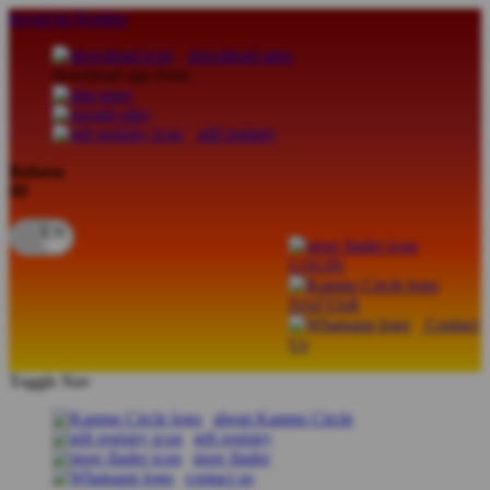
lewati ke Konten
download apps
download app from:
gift registry
Bahasa
ID
LOGIN
DAFTAR
Contact
Us
Toggle Nav
about Kanmo Circle
gift registry
store finder
contact us