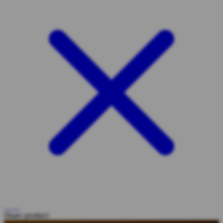
Share product: