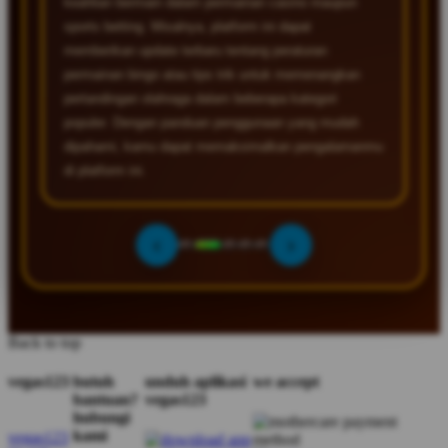
‹
›
Back to top