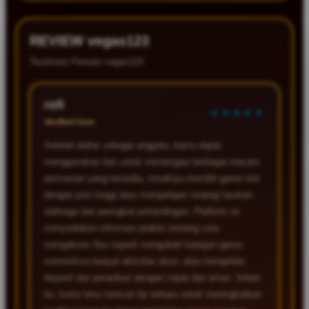
penggunaan bingo dan taruhan olahraga dengan
penting seperti beralih cepat antara kategori kasino dan
eksplorasi platform ini. Mulai dari slot, bingo, roulette,
menganalisis peringkat permainan untuk membuat
olahraga. Selalu sesuaikan penggunaan Anda dengan
hingga taruhan olahraga, kasino live, dan permainan
keputusan yang lebih tepat. Platform ini juga
REVIEW vegas123
panduan terbaru dan fitur manajemen akun untuk
meja, semua tersedia dalam satu akun. Proses deposit
menyediakan sepuluh tips untuk mengelola akun
pengalaman bermain yang aman dan efisien. Platform
Testimoni Pemain vegas123.
dan penarikan cepat membuat pengalaman bermain
dengan cara yang efektif, seperti beralih cepat antara
ini juga menyediakan tips tentang cara mengakses
semakin praktis tanpa hambatan administrasi. Jangan
permainan kasino dan aktivitas terkait olahraga. Selain
pembaruan permainan atau bahkan tips untuk deposit
lupa periksa update permainan terbaru secara berkala
itu, pengguna dapat memanfaatkan tips untuk deposit
dan penarikan yang lebih cepat, jadi selalu periksa
dina
untuk mengumpulkan poin tinggi. Manajemen akun dan
dan penarikan yang lebih cepat atau memeriksa
informasi terbaru di aplikasi agar Anda dapat
fitur beralih antar kategori yang intuitif siap menemani
Verified User
pembaruan game terbaru. Dengan panduan penggunaan
memaksimalkan pengalaman gaming Anda setiap hari.
setiap sesi bermain Anda.
platform ini yang ramah pengguna, kamu dapat dengan
mudah menjelajahi berbagai jenis permainan, mulai dari
slot, bingo, hingga taruhan olahraga, dan
memaksimalkan pengalaman gaming online!