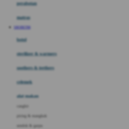
perabotan
Happy Tummy
Hauck
matras
Havaianas
SBOBET88
Hegen
botol
Hot Wheels
sterilizer & warmers
Hybrid
soothers & teethers
I
Inlacta DHA
celemek
Interlac
alat makan
Ivenet
cangkir
J
piring & mangkuk
Jack N Jill
sendok & garpu