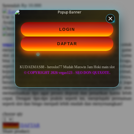
Serendah
Rp 10.000
Q
Earn
1.000.000
-
100.000.000
Bonus
Use Installment Options from
.
Laarn more
QV Baby
Available for :
home delivery
LOGIN
store pickup
R
DAFTAR
vegas123
Setelah kamu daftar, platform ini menyediakan tips untuk
Real Shades
menavigasi berbagai macam permainan, misalnya, mencari game
slot atau perjudian yang menawarkan poin tinggi. Selain itu, kamu
Red Castle
bisa mengkaji strategi khusus untuk bingo dan taruhan olahraga,
seperti menganalisis peringkat pertandingan untuk membuat
Ribbon Madness
KUDAEMAS88 - heroslot77 Mudah Maxwin Jam Hoki main slot
keputusan yang lebih tepat. Untuk pengalaman yang optimal,
© COPYRIGHT 2026 vegas123 - SEO DON QUIXOTE.
jelajahi sepuluh tips manajemen akun yang tersedia, contohnya,
S
beralih cepat antara kategori kasino dan olahraga. Platform ini juga
menawarkan panduan tentang cara melacak pembaruan game atau
Sebamed
memanfaatkan tips agar proses deposit dan penarikan kamu lebih
cepat. Dengan tips-tips praktis seperti ini, menjelajahi permainan
Silver Cross
seperti slot dan bingo menjadi lebih mudah dan menyenangkan!
Simply Idea
choose qty
Skip Hop
DAFTAR
LOGIN
Spectra
Share product: