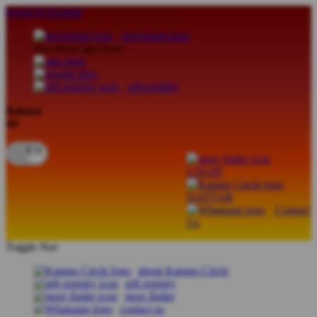
lewati ke Konten
download apps
download app from:
gift registry
Bahasa
ID
LOGIN
DAFTAR
Contact
Us
Toggle Nav
about Kanmo Circle
gift registry
store finder
contact us