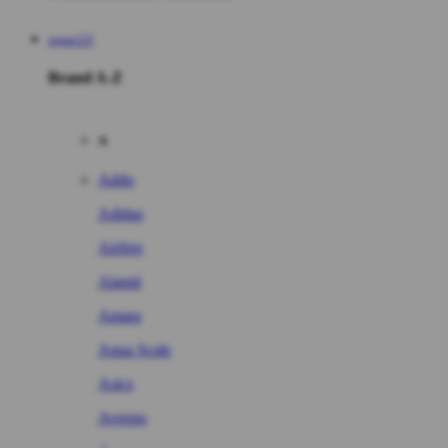
vegas123
Brand A-Z
A
Addo
Adidas
Airfree
Alamii
Amara
Aqua Scale
Asics
Aveeno