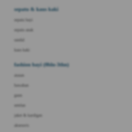
sepatu & kaus kaki
sepatu bayi
sepatu anak
sandal
kaus kaki
fashion bayi (0bln-3thn)
atasan
bawahan
gaun
setelan
jaket & kardigan
aksesoris