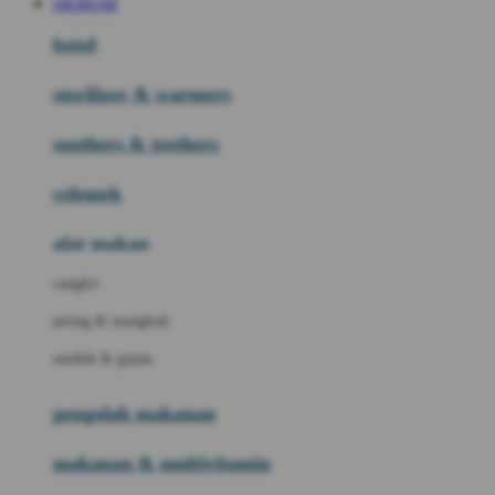
SBOBET88
botol
sterilizer & warmers
soothers & teethers
celemek
alat makan
cangkir
piring & mangkuk
sendok & garpu
pengolah makanan
makanan & multivitamin