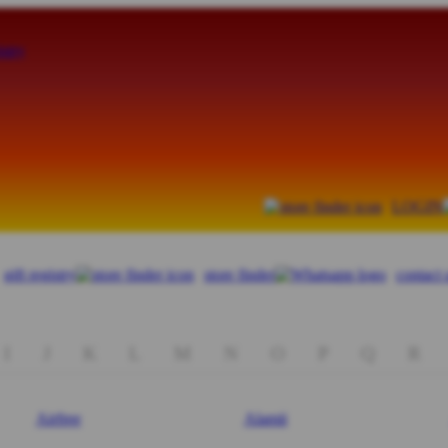
istry
LOGIN
gift registry
store finder
contact 
I
J
K
L
M
N
O
P
Q
R
Airfree
Alamii