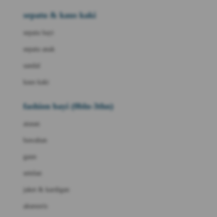
sepatu & kaus kaki
sepatu bayi
sepatu anak
sandal
kaus kaki
fashion bayi (0bln-3thn)
atasan
bawahan
gaun
setelan
jaket & kardigan
aksesoris