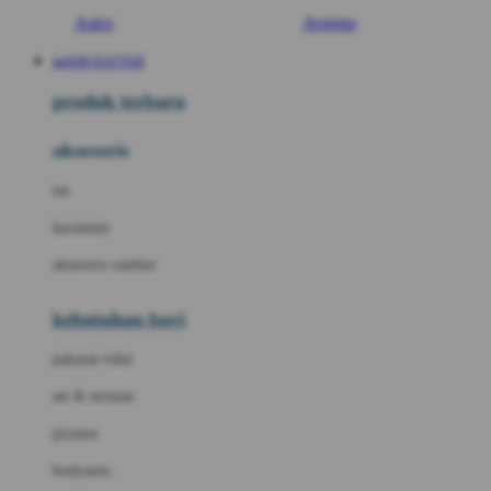
Asics
Aveeno
ind168 DAFTAR
produk terbaru
aksesoris
tas
kacamata
aksesoris rambut
kebutuhan bayi
pakaian tidur
set & terusan
piyama
bodysuits