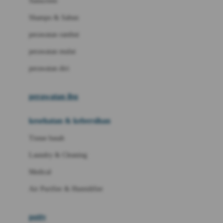
Sunscreen
London Taxi
Shampo & Sabun
Love To Dream
perawatan rambut
perawatan mulut
M
perawatan diri
Magformers
Mama's Choice
perawatan ibu
Mamas&Papas
kesehatan & kebersihan
Mamaway
Tissue basah
Maxi Cosi
Laundry & Cleaning
Megabloks
Medical
Micro
Air Purifier & Humidifier
MiDeer
Mimi & Lula
potty