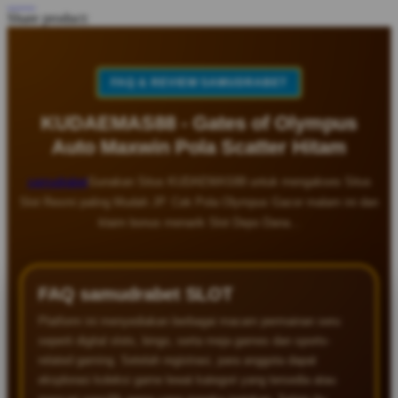
Share product:
FAQ & REVIEW SAMUDRABET
KUDAEMAS88 - Gates of Olympus
Auto Maxwin Pola Scatter Hitam
samudrabet
Gunakan Situs KUDAEMAS88 untuk mengakses Situs
Slot Resmi paling Mudah JP. Cek Pola Olympus Gacor malam ini dan
klaim bonus menarik Slot Depo Dana...
FAQ samudrabet SLOT
Platform ini menyediakan berbagai macam permainan seru
seperti digital slots, bingo, serta meja games dan sports-
related gaming. Setelah registrasi, para anggota dapat
eksplorasi koleksi game lewat kategori yang tersedia atau