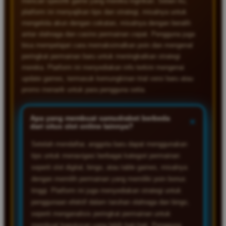
mencari spesifik game yang mereka inginkan. Selain itu,
platform ini menyajikan tips dan strategi, misalnya untuk
mengelola akun dengan cekatan, misalnya dengan beralih
antar olahraga dan casino permainan cepat. Pengguna juga
bisa mempelajari cara memaksimalkan poin dan mengenal
peringkat permainan baru untuk meningkatkan strategi
mereka. Platform ini menyediakan info terkini mengenai
update games, termasuk kemungkinan trial versi baru atau
promo menarik untuk para pengguna setia.
Apa yang membuat samudrabet berbeda
+
dari situs slot online lainnya?
Setelah mendaftar, anggota baru dapat menggunakan
tips untuk menavigasi berbagai kategori permainan
seperti slot digital, bingo, atau table games, misalnya
dengan memilih permainan yang memiliki poin bonus
tinggi. Platform ini juga menyediakan strategi untuk
penggunaan efektif dalam taruhan olahraga dan bingo,
seperti menganalisis peringkat permainan untuk
membuat keputusan yang lebih hati-hati. Pengguna