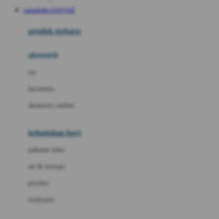
Awan
samudrabet DAFTAR
Azetabio
produk terbaru
B
aksesoris
Baabaasheepz
tas
Babiators
kacamata
Baby Dove
aksesoris rambut
Baby Jogger
Baby Rovega
kebutuhan bayi
Babybee
pakaian tidur
Banana Boat
set & terusan
Banz
piyama
Barbie
bodysuits
Beaba