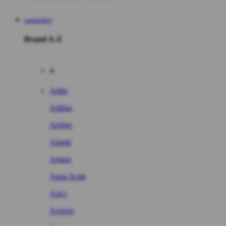
samudrabet
Brand A-Z
A
Addo
Adidas
Airfree
Alamii
Amara
Aqua Scale
Asics
Aveeno