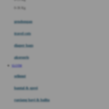
Felt So Sweet
0-36 Kg
Fisher Price
Flipper
gendongan
Friends Of Sally
travel cots
G
diaper bags
Gb
Geko
aksesoris
Graco
SLOT88
Gund
selimut
H
bantal & sprei
Habbie
Haenim
ranjang bayi & balita
Happy Horse