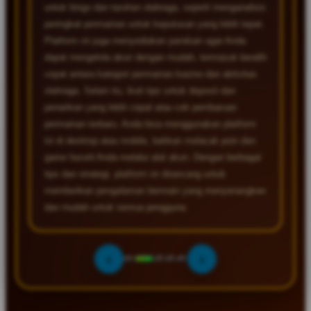
permainan meja favorit. Platform ini juga menyediakan
sistem deposit dan penarikan cepat yang memudahkan
transaksi kapan saja. Jangan lewatkan update
permainan terbaru yang rutin ditambahkan untuk
pengalaman bermain yang lebih seru. Kelola akun
Anda dengan praktis dan kumpulkan poin tinggi di
setiap sesi untuk meraih berbagai keuntungan
eksklusif.
‹
›
Back to top
samudrabet
butuh
unduh aplikasi
we accept
bantuan?
samudrabet
hubungi
kami
samudrabet