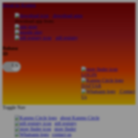
lewati ke Konten
download apps
download app from:
gift registry
Bahasa
ID
LOGIN
DAFTAR
Contact
Us
Toggle Nav
about Kanmo Circle
gift registry
store finder
contact us