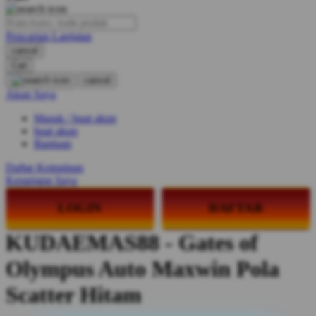
O
Pencarian Lanjutan
Oh Ma Grain
cancel
Okiedog
Cari
cancel
P
Akun Saya
Masuk / buat akun
Peachy
buat akun
Phil & Ted's
Bantuan
Philips Avent
Daftar Keinginan
Keranjang Saya
Pigeon
LOGIN
DAFTAR
Playgro
KUDAEMAS88 - Gates of
Poled Global
Olympus Auto Maxwin Pola
Ponycycle
Puma
Scatter Hitam
Pureats