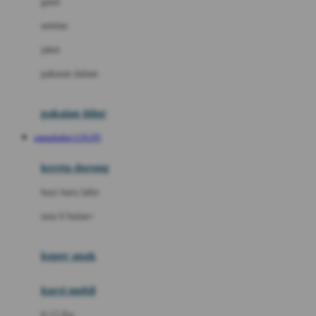
gaun
Dae Organics
setelan
Docare
jaket
Doona
pakaian dalam
Down To Earth
Drew
pakaian tidur
Dr. Brown's
samudrabet LOGIN
E
kereta dorong
ELC
bayi baru lahir
Ergobaby
usia 6 bulan+
Expert Care
koper anak
Ezyroller
kursi mobil
F
0-13 Kg