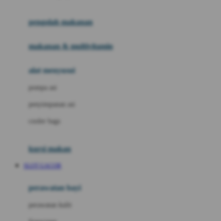
Joie
pengolah makanan
Joolz
Jujube
makanan & multivitamin
K
alat menyusui
Kiddycuts
pompa asi
Kumon
penyimpanan asi
L
cooler bags
Leapfrog
kursi makan
Leclerc
SLOT GACOR
Lee Vierra
Lillebaby
perawatan bayi
Little Bird Told Me
perawatan kulit
Little Miss Janis