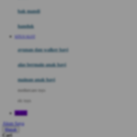
Mini Monkey
Moby
bak mandi
Momami
handuk
Mothercare
SITUS SLOT
Mustela
ayunan dan walker bayi
My Buddy Tag
My K
alas bermain anak bayi
N
mainan anak bayi
Naif
mothercare toys
Nike
elc toys
Nordic Natural
SLOT
Nuby
Akun Saya
Nuna
Masuk
Cari