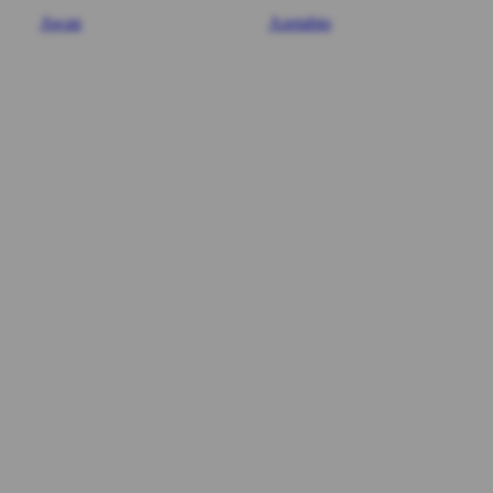
Awan
Azetabio