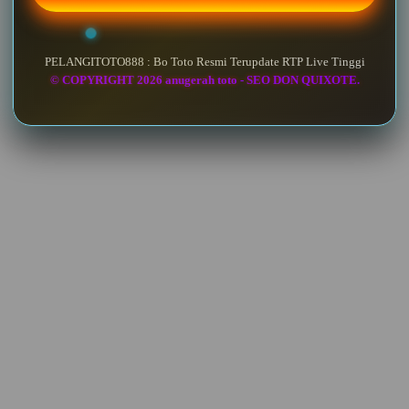
PELANGITOTO888 : Bo Toto Resmi Terupdate RTP Live Tinggi
© COPYRIGHT 2026 anugerah toto - SEO DON QUIXOTE.