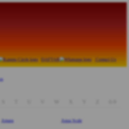
DAFTAR
Contact Us
us
S
T
U
V
W
X
Y
Z
0-9
Amara
Aqua Scale