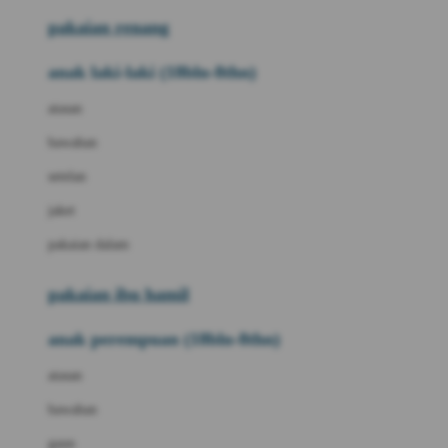
pakaian renang
anak laki-laki (18bln-8thn)
atasan
bawahan
setelan
jaket
pakaian dalam
pakaian ibu hamil
anak perempuan (18bln-8thn)
atasan
bawahan
gaun