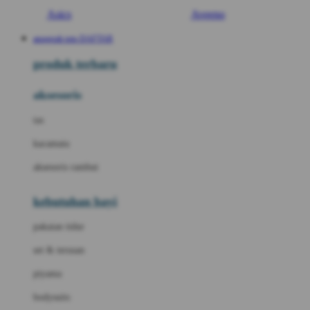
Asics
Aveeno
anugerah toto DAFTAR
produk terbaru
aksesoris
tas
kacamata
aksesoris rambut
kebutuhan bayi
pakaian tidur
set & terusan
piyama
bodysuits