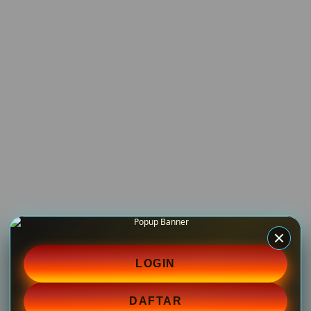
LOGIN
DAFTAR