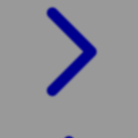
Twistshake
TY Toys
U
V
Veja
Vitaflow
Vtech
W
Waterland
Wellness