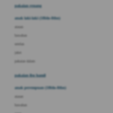
Buggygear
pakaian renang
Bumkins
anak laki-laki (18bln-8thn)
C
atasan
Cetaphil
bawahan
Chicco
setelan
Childlife
jaket
Clevamama
pakaian dalam
Cocolatte
Cottonseeds
pakaian ibu hamil
Cozy N Safe
anak perempuan (18bln-8thn)
Crane
atasan
Cybex
bawahan
D