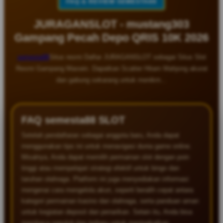
FAQ & REVIEW SEMESTA88
JURAGANSLOT - mustang303
Gampang Pecah Depo QRIS 10K 2026
semesta88
Situs resmi Daftar JURAGANSLOT sebagai Situs Slot
Resmi Gampang Maxwin. Dapatkan Scatter Hitam Mahjong akurat
dan gabung sekarang untuk menikm...
FAQ semesta88 SLOT
Setelah pendaftaran sebagai anggota baru, Anda dapat
menggunakan tips ini untuk menavigasi dunia game online.
Misalnya, Anda dapat memilih permainan slot dengan poin
tinggi atau mempelajari strategi efektif untuk bingo dan
taruhan olahraga. Platform ini juga menyediakan informasi
mengenai cara mengelola akun, seperti beralih cepat antara
kategori permainan kasino dan olahraga, serta panduan aman
untuk kegiatan deposit dan penarikan. Selain itu, Anda bisa
membaca sepuluh tips terbaru untuk meningkatkan