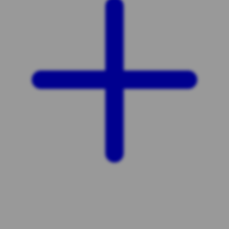
X
Xootz
Y
Yamatoya
Z
Zaxy
Zoggs
0-9
4Moms
59S