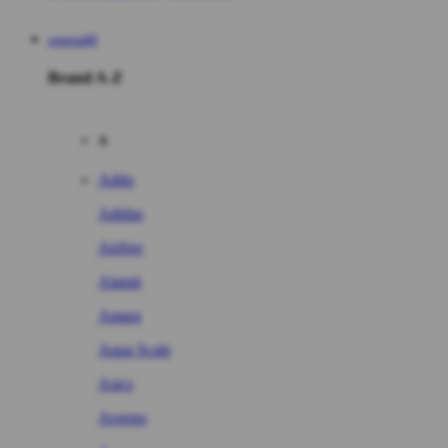
semesta88
Brand A-Z
A
Addo
Adidas
Airfree
Alamii
Amara
Aqua Scale
Asics
Aveeno