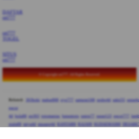
24 Hours
ori777
LINK
DAFTAR
ori777
ori777
TOGEL
SITUS
ori777
© Copyright ori777. All Rights Reserved.
Related:
303hoki
mabar888
oyo777
samurai188
pedro4d
sakti55
untar4
gacor
4d
bola88
qq303
totomaniac
bataratoto
paten77
pasar123
gacor777
lam