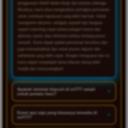
penggunaan efektif dalam bingo dan taruhan olahraga.
Misalnya, kamu bisa menganalisis peringkat permainan
untuk membuat keputusan yang lebih hati-hati. Untuk
manajemen akunmu, terdapat sepuluh tips berguna
seperti switching cepat antara kategori kasino dan
aktivitas sports atau informasi terbaru tentang promo
menarik. Kamu dapat update permainan favoritmu dan
juga memanfaatkan tips untuk proses deposit dan
withdrawal yang lebih cepat. Dengan menguasai tips ini,
kamu dapat menjelajahi dunia hiburan daring lebih
mudah dan menyenangkan!
Apakah minimal deposit di ori777 ramah
+
untuk pemain baru?
Setelah kamu mendaftar sebagai anggota, kamu dapat
mempelajari tips untuk menavigasi berbagai macam
Event apa saja yang biasanya tersedia di
+
ori777?
permainan yang tersedia, misalnya untuk menemukan
pilihan slot atau permainan meja yang menarik. Selain
Platform ini menawarkan beragam jenis permainan