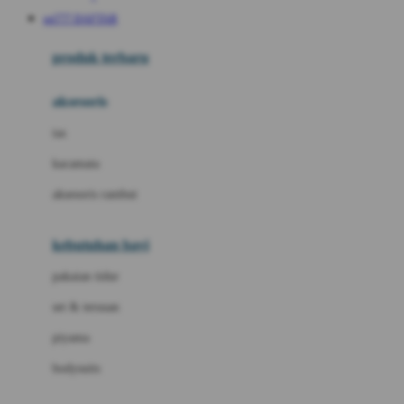
Awan
ori777 DAFTAR
Azetabio
produk terbaru
B
aksesoris
Baabaasheepz
tas
Babiators
kacamata
Baby Dove
aksesoris rambut
Baby Jogger
Baby Rovega
kebutuhan bayi
Babybee
pakaian tidur
Banana Boat
set & terusan
Banz
piyama
Barbie
bodysuits
Beaba