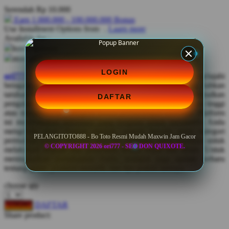
Serendah
Rp 10.000
Q
Earn
1.000.000
-
100.000.000
Bonus
Use Installment Options from
.
Laarn more
QV Baby
Available for :
home delivery
store pickup
R
LOGIN
ori777
Setelah mendaftar sebagai anggota, Anda bisa menjelajahi
Real Shades
beragam pilihan permainan seperti slot, bingo, game meja, bahkan
taruhan olahraga. Tersedia tips dan strategi untuk memaksimalkan
Red Castle
DAFTAR
pengalaman Anda, misalnya memilih permainan dengan poin tinggi
atau menganalisis peringkat dalam pertandingan olahraga. Platform
Ribbon Madness
ini menyediakan informasi yang berguna untuk membantu Anda
mengelola akun dengan mudah, seperti beralih antar kategori
S
PELANGITOTO888 - Bo Toto Resmi Mudah Maxwin Jam Gacor
permainan kasino maupun aktivitas olahraga, serta panduan untuk
© COPYRIGHT 2026 ori777 - SEO DON QUIXOTE.
melakukan deposit dan penarikan secara cepat dan aman. Untuk
Sebamed
meningkatkan pemahaman Anda, terdapat juga update terbaru
tentang game, promosi menarik, dan tips praktis lainnya.
Silver Cross
choose qty
Simply Idea
DAFTAR
LOGIN
Skip Hop
Share product:
Spectra