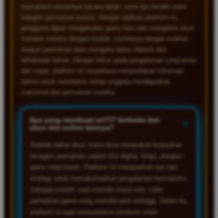
memahami aturannya secara detail, serta tips beralih antar
kategori permainan kasino. Dengan aplikasi platform ini,
pengguna dapat mengeksplor game baru dan mengelola akun
member mereka dengan mudah, contohnya dengan melihat
riwayat permainan atau mengatur batas deposit dan
withdrawal harian. Dengan fokus pada pengalaman yang aman
dan cepat, platform ini senantiasa menyediakan informasi
terkini untuk membantu setiap anggota mendapatkan
maksimal dari permainan mereka.
Apa yang membuat ori777 berbeda dari
+
situs slot online lainnya?
Setelah daftar akun, kamu bisa merasakan keasyikan
beragam permainan seperti slot digital, bingo, ataupun
game meja klasik. Platform ini menawarkan tips dan
strategi untuk memaksimalkan pengalaman bermainmu.
Sebagai contoh, saat memilih mesin slot, coba
perhatikan game yang memiliki poin tertinggi. Selain itu,
platform ini juga menyediakan panduan untuk