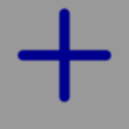
X
Xootz
Y
Yamatoya
Z
Zaxy
Zoggs
0-9
4Moms
59S