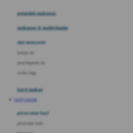
Joie
pengolah makanan
Joolz
Jujube
makanan & multivitamin
K
alat menyusui
Kiddycuts
pompa asi
Kumon
penyimpanan asi
L
cooler bags
Leapfrog
kursi makan
Leclerc
SLOT GACOR
Lee Vierra
Lillebaby
perawatan bayi
Little Bird Told Me
perawatan kulit
Little Miss Janis