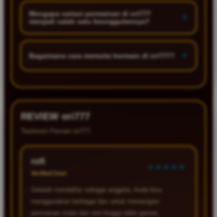
itu, platform ini juga menyediakan strategi untuk
online, seperti slots digital, bingo, games meja, dan
Mengapa variasi permainan di ori777
penggunaan efektif dalam bingo dan taruhan olahraga,
+
menjadi salah satu keunggulannya?
taruhan olahraga. Untuk memaksimalkan pengalaman
seperti menganalisis peringkat permainan terbaru untuk
pengguna, terdapat beberapa tips strategis yang bisa
mengambil keputusan yang lebih strategis. Pengguna
Setelah register sebagai anggota, platform ini siap
diteapkan, misalnya memilih game dengan poin tinggi
memiliki akses ke sepuluh tips untuk mengelola
menemani petualanganmu dengan berbagai tips
+
atau menganalisis peringkat pertandingan untuk
Bagaimana cara memulai bermain di ori777?
akunnya dengan mudah, seperti beralih cepat antara
navigasi yang mudah diikuti. Kamu bebas beralih antar
membuat keputusan lebih baik dalam taruhan olahraga.
kategori kasino dan aktivitas olahraga. Tersedia pula
kategori permainan seperti slot, bingo, roulette, taruhan
Setelah daftar sebagai anggota, kamu langsung bisa
Selain itu, platform ini memudahkan akses ke berbagai
panduan penggunaan untuk deposit dan penarikan yang
olahraga, kasino live, hingga permainan meja favorit
menjelajahi berbagai hiburan mulai dari slot, bingo,
kategori permainan. Pengguna dapat dengan mudah
lebih cepat dan aman. Dengan mengikuti tips ini, kamu
tanpa ribet. Proses deposit dan penarikan cepat
roulette, taruhan olahraga, hingga kasino live dan
beralih antara kasino dan aktivitas olahraga, bahkan
dapat memaksimalkan pengalaman bermain di platform
memastikan transaksimu berjalan lancar kapan saja,
permainan meja. Platform ini dilengkapi tips navigasi
memeriksa pembaruan permainan terbaru. Untuk
REVIEW ori777
tersebut dan menjelajahi berbagai macam permainan
sementara update permainan terbaru selalu hadir untuk
agar kamu mudah beralih antar kategori permainan
mengelola akun, tersedia tips seperti cara deposit dan
seru, seperti slot dan bingo, dengan cara yang lebih
menambah keseruan. Jangan lupa manfaatkan poin
Testimoni Pemain ori777.
sesuai keinginan. Manajemen akun yang terintegrasi
penarikan yang cepat serta panduan keamanan agar
efisien.
tinggi dari setiap aktivitas untuk memaksimalkan
memudahkan proses deposit dan penarikan cepat
prosesnya aman.
pengalaman bermain yang lebih seru dan
kapan pun dibutuhkan. Selalu pantau update
dina
menguntungkan.
pembaruan permainan terbaru agar tidak ketinggalan
★★★★★
Verified User
fitur menarik. Raih pengalaman bermain optimal dan
kumpulkan poin tinggi setiap harinya dengan mudah.
Setelah kamu mendaftar sebagai anggota, platform ini
menyediakan berbagai tips dan strategi untuk
meningkatkan pengalaman bermainmu. Misalnya,