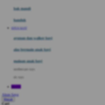
Mini Monkey
Moby
bak mandi
Momami
handuk
Mothercare
SITUS SLOT
Mustela
ayunan dan walker bayi
My Buddy Tag
My K
alas bermain anak bayi
N
mainan anak bayi
Naif
mothercare toys
Nike
elc toys
Nordic Natural
SLOT
Nuby
Akun Saya
Nuna
Masuk
Cari