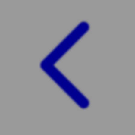
Squishmallows
Starbooks
Stick-O
Stokke
Sudocrem
Sumimo
Sunnylife
Sun-Staches
Swimava
T
Tommee Tippee
Trunki
Tutti Bambini