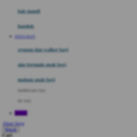
Mini Monkey
Moby
bak mandi
Momami
handuk
Mothercare
SITUS SLOT
Mustela
ayunan dan walker bayi
My Buddy Tag
My K
alas bermain anak bayi
N
mainan anak bayi
Naif
mothercare toys
Nike
elc toys
Nordic Natural
SLOT
Nuby
Akun Saya
Nuna
Masuk
Cari