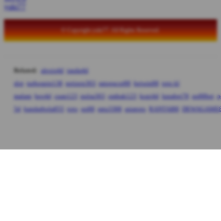
DAFTAR
yuki77
yuki77
TOGEL
SITUS
yuki77
© Copyright yuki77. All Rights Reserved.
Related:
alexis4d
janda4d
slot
turbospin138
netizen303
ratugacor88
betwin88
toto kl
malam
beo4d
cuan123
pulsa303
ombak123
kopi4d
lunabet78
qq88bet
p
5d
bandarbola855
toto
qq88
ratu3388
asiatoto
RANTAI88
DEWAGAME