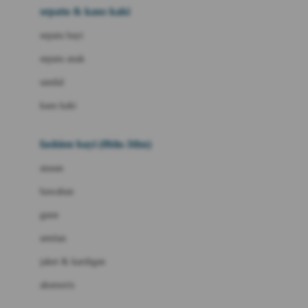
Beauty Barn
sepatu & kaus kaki
Bio Oil
sepatu bayi
Biolane
sepatu anak
Bite Fighters
sandal
Bizzi Growin
kaus kaki
Blackmores
fashion bayi (0bln-3thn)
Blooming Marvellous
atasan
Bonnels
bawahan
Bravado
gaun
Bruder
setelan
Brush Baby
jaket & kardigan
Buds Organics
aksesoris
Bugaboo