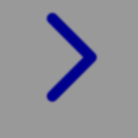
Twistshake
TY Toys
U
V
Veja
Vitaflow
Vtech
W
Waterland
Wellness