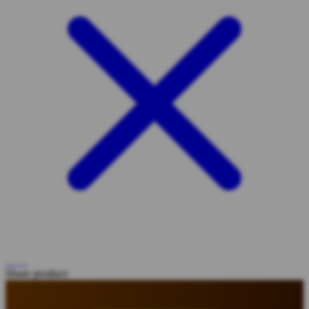
Share product: