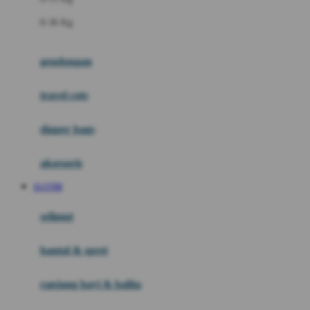
Felt So Sweet
0-36 Kg
Fisher Price
Flipper
gendongan
Friends Of Sally
travel cots
G
diaper bags
Gb
Geko
aksesoris
Graco
SLOT88
Gund
selimut
H
bantal & sprei
Habbie
Haenim
ranjang bayi & balita
Happy Horse