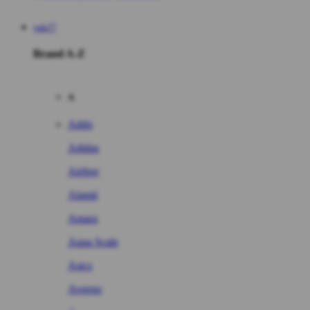
yuki77
Brand A-Z
A
Addo
Adidas
Airfree
Alamii
Amara
Aqua Scale
Asics
Aveeno