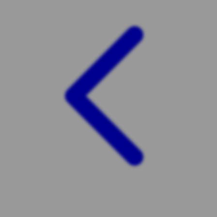
Squishmallows
Starbooks
Stick-O
Stokke
Sudocrem
Sumimo
Sunnylife
Sun-Staches
Swimava
T
Tommee Tippee
Trunki
Tutti Bambini