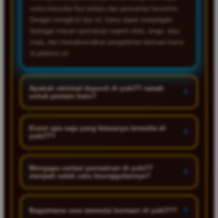
serta mencoba fitur terbaru dari permainan favoritmu.
Dengan mengikuti tips ini, kamu dapat menjelajahi
berbagai macam permainan seperti slots, bingo, atau
meja, dan memaksimalkan pengalaman bermain kamu
di platform ini.
Apakah minimal deposit di yuki77 ramah
+
untuk pemain baru?
Setelah terdaftar sebagai anggota, pengguna dapat
memanfaatkan berbagai tips untuk menavigasi platform
Event apa saja yang biasanya tersedia di
+
yuki77?
dengan optimal. Misalnya, Anda dapat memilih
permainan slot dengan poin tinggi untuk meningkatkan
Setelah kamu mendaftar sebagai anggota, platform ini
peluang memenangkan hadiah gratis atau mencoba
menawarkan beragam tips untuk menavigasi berbagai
Mengapa variasi permainan di yuki77
strategi khusus untuk bingo dan taruhan olahraga
+
menjadi salah satu keunggulannya?
kategori permainan. Misalnya, kamu bisa mencari tahu
seperti menganalisis peringkat permainan untuk
strategi untuk memaksimalkan poin dari game slot atau
membuat keputusan lebih tepat. Pengguna juga bisa
Platform ini menyajikan beragam pilihan permainan,
belajar cara memilih permainan meja favoritmu
mengakses sepuluh tips untuk mengelola akun secara
mulai dari slot digital dan bingo hingga berbagai jenis
+
berdasarkan ratingnya. Selain itu, platform ini juga
Bagaimana cara memulai bermain di yuki77?
efisien, seperti beralih cepat antara kategori kasino
table games dan taruhan olahraga. Misalnya, Anda