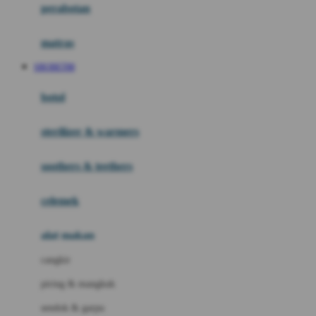
perabotan
Happy Tummy
Hauck
matras
Havaianas
SBOBET88
Hegen
botol
Hot Wheels
sterilizer & warmers
Hybrid
soothers & teethers
I
Inlacta DHA
celemek
Interlac
alat makan
Ivenet
cangkir
J
piring & mangkuk
Jack N Jill
sendok & garpu