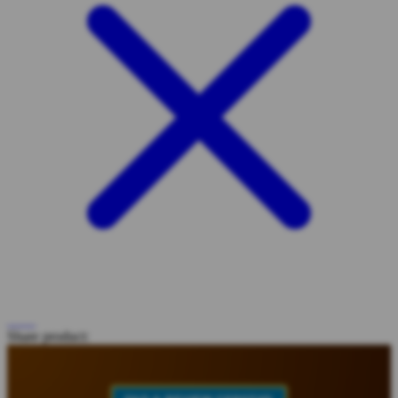
Share product: