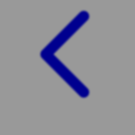
Squishmallows
Starbooks
Stick-O
Stokke
Sudocrem
Sumimo
Sunnylife
Sun-Staches
Swimava
T
Tommee Tippee
Trunki
Tutti Bambini