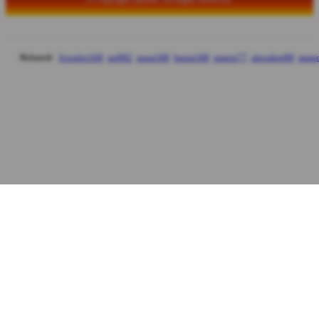
SITUS
cepot4d
© Copyright cepot4d. All Rights Reserved.
Related:
liveslot168
qq882
nusa188
bursa188
panen77
alexabet88
mast