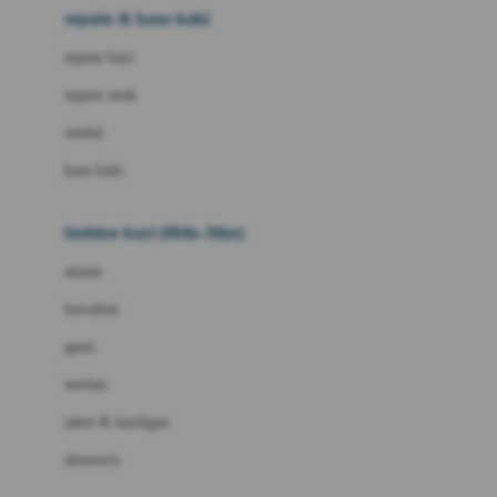
Beauty Barn
sepatu & kaus kaki
Bio Oil
sepatu bayi
Biolane
sepatu anak
Bite Fighters
sandal
Bizzi Growin
kaus kaki
Blackmores
fashion bayi (0bln-3thn)
Blooming Marvellous
atasan
Bonnels
bawahan
Bravado
gaun
Bruder
setelan
Brush Baby
jaket & kardigan
Buds Organics
aksesoris
Bugaboo