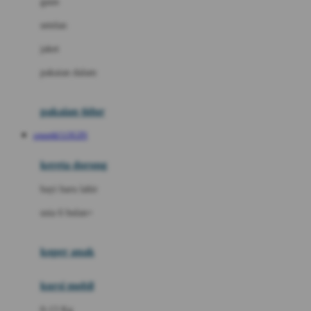
gaun
Dae Organics
setelan
Docare
jaket
Doona
pakaian dalam
Down To Earth
Drew
pakaian tidur
Dr. Brown's
cepot4d LOGIN
E
kereta dorong
ELC
bayi baru lahir
Ergobaby
usia 6 bulan+
Expert Care
koper anak
Ezyroller
kursi mobil
F
0-13 Kg