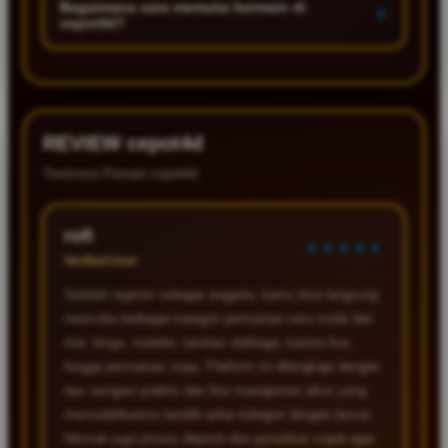
Bagaimana cara memulai bermain di
strategi efekif untuk taruhan olahraga seperti
+
cepat . Platform ini memungkinkan pengguna untuk
cepot4d?
permainan, misalnya memilih permainan kasino dengan
menganalisis peringkat permainan. Platform ini juga
merencanakan strategi bermain agar dapat
poin tinggi atau memanfaatkan strategi khusus dalam
menyediakan tips untuk mengelola akun secara efektif,
Setelah kamu mendaftar sebagai anggota, kamu dapat
memaksimalkan potensi mereka dalam berbagai
taruhan olahraga seperti menganalisis peringkat
seperti beralih cepat antara kategori permainan kasino
menggunakan tips dan strategi untuk menjelajahi
kategori permainan, seperti menganalisis peringkat
permainan sebelum bertaruh. Platform ini juga
dan sports, serta memprioritaskan keamanan dalam
berbagai macam permainan seperti mesin slot, bingo,
permainann olahraga atau memilih permainan slot
menyediakan panduan tentang cara mengelola akun
setiap transaksi deposit dan penarikan. Bagi kamu
dan table games. Misalnya, kamu bisa memilih game
dengan poin tinggi. Dengan fokus pada kepuasan
secara efektif, yaitu beralih cepat antara kategori
REVIEW cepot4d
yang baru bergabung, platform ini menawarkan sepuluh
dengan poin tinggi atau mempelajari strategi untuk
pengguna, platform ini terus menyediakan pembaruan
permainan seperti slots, bingo, meja, atau sports dan
cara praktis untuk memaksimalkan pengalaman
Testimoni Pemain cepot4d.
membantumu memenangkan taruhan olahraga.
terbaru dan panduan praktis untuk semua fitur dan
tips untuk melakukan deposit dan penarikan secara
bermain, termasuk mengikuti update terbaru mengenai
Platform ini juga menyediakan tips tentang cara
fungsi, sehingga setiap anggota, baik baru maupun
cepat dan aman, serta melihat riwayat aktivitas Anda.
permainan dan memanfaatkan promo menarik. Dengan
mengelola akun kamu dengan efektif, seperti beralih
berpengalaman, dapat merasakan pengalaman bermain
Sebagai anggota baru, pelajari sepuluh tips praktis
tips-tips penggunaan yang disediakan, anda bisa
dina
cepat antar kategori permainan kasino dan aktivitas
yang menyenangkan dan mudah dipahami.
untuk memaksimalkan pengalaman bermain seperti
★★★★★
menjelajahi berbagai kategori permainan dengan mudah
sports atau mengikuti panduan penggunaan yang aman
Verified User
mengecek pembaruan permainan terbaru atau mencari
dan efisien, menciptakan pengalaman bermain yang
dan cepat untuk deposit dan penarikan dana. Pengguna
tahu bagaimana mengakses aplikasi dengan mudah.
Setelah daftar akun, pengguna bisa memanfaatkan tips
seru dan menyenangkan.
dapat juga mempertimbangkan tips untuk
Dengan fokus pada pengguna, platform ini menawarkan
navigasi agar menikmati pengalaman bermain lebih
memaksimalkan pengalaman bermain, seperti
panduan bernavigasi yang mudah dan intuitif sehingga
maksimal. Misalnya, cari tahu game-game berpoin
memeriksa pembaruan terbaru dari game-game favorit
Anda dapat menikmati berbagai macam permainan
tinggi atau analisis peringkat permainan sebelum
mereka atau mengikuti strategi berdasarkan peringkat
kasino dengan cara yang menyenangkan!
bertaruh. Platform ini juga menawarkan strategi untuk
permainan untuk membuat keputusan yang lebih tepat.
bingo dan taruhan olahraga, seperti mempelajari cara
menggunakan tool account untuk melacak game dan