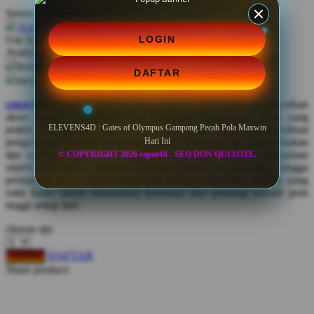
Serendah
Rp 10.000
Q
Earn
1.000.000
-
100.000.000
Bonus
LOGIN
Use Installment Options from
.
Laarn more
QV Baby
Available for :
home delivery
DAFTAR
store pickup
R
cepot4d
Setelah register sebagai anggota, Anda akan mendapatkan
Real Shades
akses penuh ke berbagai fitur unggulan. Manajemen akun yang
ELEVENS4D : Gates of Olympus Gampang Pecah Pola Maxwin
praktis dan proses deposit serta penarikan cepat siap membuat
Red Castle
Hari Ini
pengalaman bermain semakin nyaman. Platform juga menyediakan
tips navigasi agar Anda mudah beralih antar kategori permainan
© COPYRIGHT 2026 cepot4d - SEO DON QUIXOTE.
Ribbon Madness
seperti slot, bingo, roulette, taruhan olahraga, kasino live, hingga
permainan meja. Jangan lupa cek update permainan terbaru yang
S
rutin hadir untuk menambah keseruan dan peluang meraih poin
tinggi setiap hari.
Sebamed
choose qty
Silver Cross
DAFTAR
LOGIN
Simply Idea
Share product:
Skip Hop
Spectra