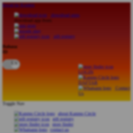
lewati ke Konten
download apps
download app from:
gift registry
Bahasa
ID
LOGIN
DAFTAR
Contact
Us
Toggle Nav
about Kanmo Circle
gift registry
store finder
contact us