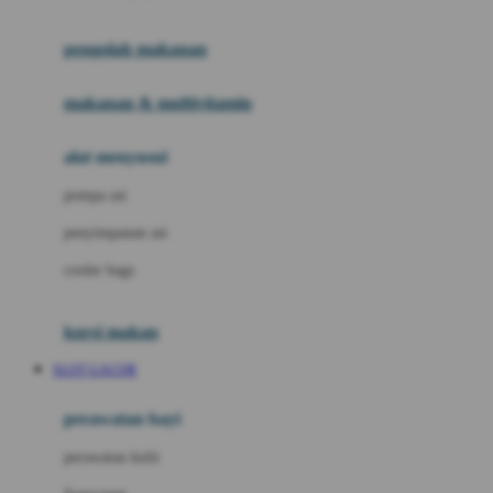
Joie
pengolah makanan
Joolz
Jujube
makanan & multivitamin
K
alat menyusui
Kiddycuts
pompa asi
Kumon
penyimpanan asi
L
cooler bags
Leapfrog
kursi makan
Leclerc
SLOT GACOR
Lee Vierra
Lillebaby
perawatan bayi
Little Bird Told Me
perawatan kulit
Little Miss Janis