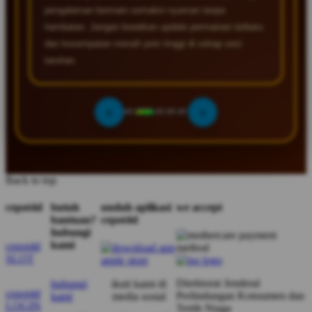
poin. Selain itu, pengguna bisa menemukan sepuluh
tips cepat untuk pengelolaan akun, misalnya,
mengakses game casino dan olahraga secara cepat
dengan panduan aman. Secara keseluruhan, platform
ini bertujuan membuat pengalaman bermain slot, bingo,
atau bahkan taruhan olahraga lebih mudah dan
menyenangkan, sesuai kebutuhan anggota baru
maupun yang sudah lama menggunakannya.
‹
›
Back to top
cepot4d
butuh
unduh aplikasi
we accept
bantuan?
cepot4d
hubungi
kami